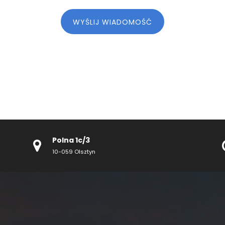
WYŚLIJ WIADOMOŚĆ
Polna 1c/3
10-059 Olsztyn