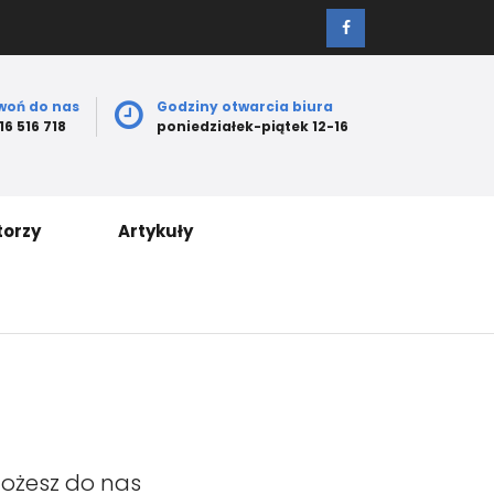
woń do nas
Godziny otwarcia biura
16 516 718
poniedziałek-piątek 12-16
torzy
Artykuły
Możesz do nas